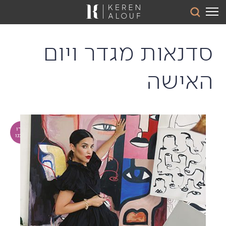
סדנאות מגדר ויום
האישה
דברו
איתנו
The art of letting go