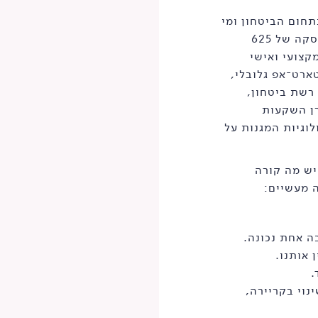
חום הביטחון ומי
שביצעה אקזיט עם מכירת Carbyne ל-Axon בעסקה של 625
קצועי ואישי
ארט־אפ גלובלי,
 רשת ביטחון,
רן השקעות
וגיות המגנות על
יש מה קורה
ה מעשיים:
ה אחת נכונה.
 אותנו.
.
נוי בקריירה,