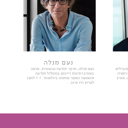
נעם מנלה
ובילים
נעם מנלה, חוקר תודעה עכשווית, מרצה
רמציה
באוניברסיטת רייכמן במסלול תודעה
, מאיץ
והשפעה וסופר שחמט בינלאומי. > > לחצו
לערוץ היו טיוב…