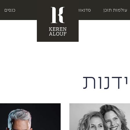
עולמות תוכן
סדנאות
כנסים
דנות
ת על סטרואידים
הכל בראש
הצצה לעתיד - המדריך ל-2040