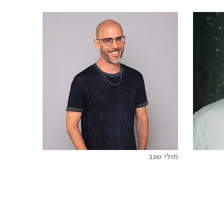
"ארץ נהדרת"
מולי שגב