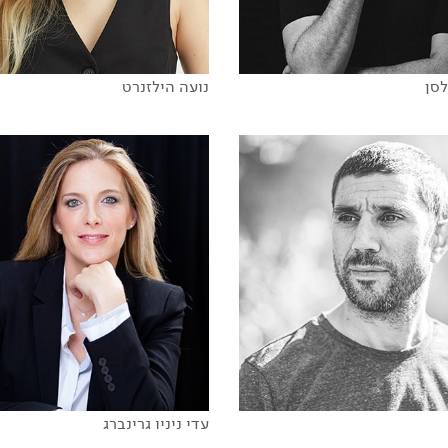
סן
נועה הילזנרט
 כמו ילד.ה
תתחילו לארוז, עוברים למאדים
עדי ניניו גרינברג