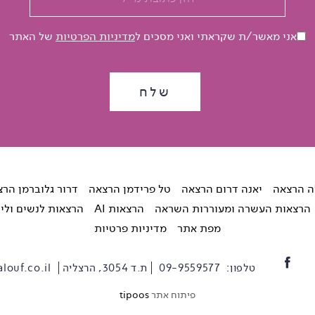
אני מאשר/ת שקראתי ואני מסכים ל
מדיניות הפרטיות
של האתר
ה הרצאה
יאנה דרום הרצאה
טל פרידמן הרצאה
דרור גלוברמן הר
הרצאות העשרה ומעוררות השראה
הרצאות AI
הרצאות לנשים ולי
מפת אתר
מדיניות פרטיות
טלפון:
09-9559577
ת.ד 3054, הרצליה
louf.co.il
פיתוח אתר
tipoos