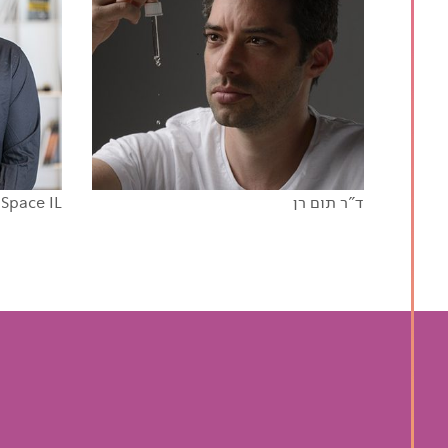
ד"ר תום רן
Space IL