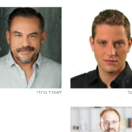
ה הגדולה של חיינו
The great rewrite
ל
לאונרד ברודי
ום ניתן להגשמה