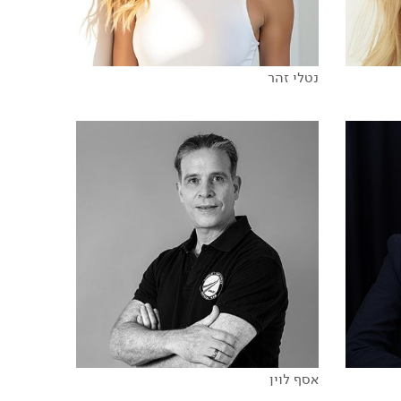
נטלי זהר
כנגד כל הסיכויים: המסע של בראשית
לירח
אסף לוין