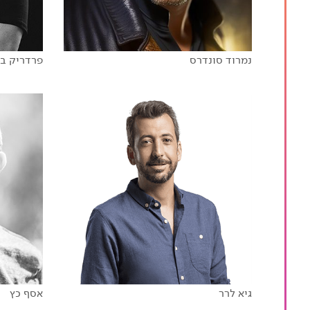
נמרוד סונדרס
פרדריק בל
להעביר את זה הלאה
לחשוב
הסודות של הויראליות
גיא לרר
אסף כץ