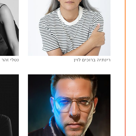
כשידע הופך לאימפקט
רינתיה ברוכים לוין
נטלי זהר ו
בינה יצירתית - הפקת תוכן בעידן ה-Ai
?NOW WHAT
MILE
AI&I
כלכלת