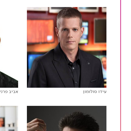
סוף עידן הפרטיות
המהפכ
שינויים בהרגלי הצריכה
עידו סולומון
אביב פרנק
מדע (כבר לא כל כך...) בדיוני
כל חל