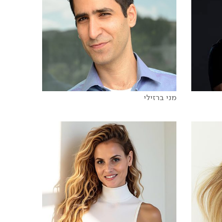
מנגנון השינוי
אשליית הפרודקטיביות
על בני אדם, AI, ותבונה אנושית
מובילות בעולם משתנה
העתיד האפל של הפרטיות הדיגיטלית
אמנות הכישלון
הסמטאות החשוכות בעולם הווירטואלי
מני ברזילי
כשה-AI פוגש את עולם העבודה