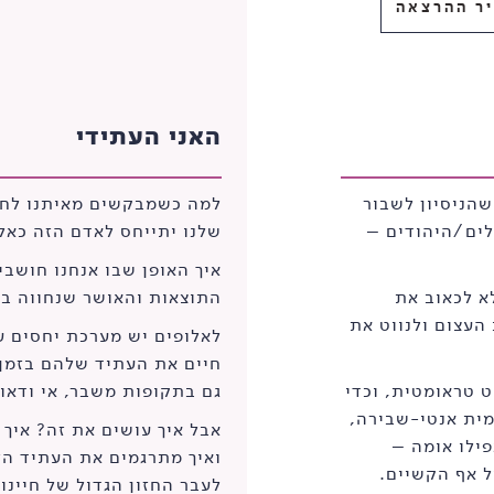
ר ההרצאה
האני העתידי
הניסיון לשבור
לים/היהודים –
שלנו יתייחס לאדם הזה כאל
איך האופן שבו אנחנו חושבי
לא לכאוב את
התוצאות והאושר שנחווה בח
העצום ולנווט את
לאלופים יש מערכת יחסים ע
חיים את העתיד שלהם בזמן 
ט טראומטית, וכדי
גם בתקופות משבר, אי ודאות
מית אנטי-שבירה,
אבל איך עושים את זה? איך 
פילו אומה –
ואיך מתרגמים את העתיד הזה
 אף הקשיים.
לעבר החזון הגדול של חיינו