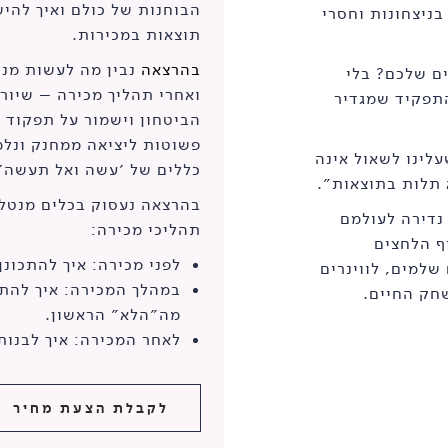
הבוחנות של כולם ואיך להי
בניצחונות וחסרי
תוצאות במכירות.
בהרצאה
נבין מה לעשות מנט
ם שלכם? בלי
ואחרי תהליך מכירה – שיור
התפקיד שמגדיר
הביטחון וישמור על תפקוד ג
פשוטות ליציאה ממחנק ונל
לינו לשאול אינה
כללים של ׳עשה ואל תעשה׳ ל
 תלות בתוצאות״.
בהרצאה נעסוק בכלים מנטלי
נדירה לעולמם
תהליכי מכירה:
ף הלחצים
לפני מכירה: איך להתכונ
שלמים, לווינרים
במהלך המכירה: איך להת
חק החיים.
מה״הלא״ הראשון.
לאחר המכירה: איך לבנות 
לקבלת הצעת מחיר