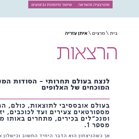
מוטיבציה והשראה
שיפור מיומנות וביצועים
בית
\
מרצים
\
איתן עזריה
הרצאות
לנצח בעולם תחרותי - הסודות המנ
המוכחים של האלופים
בעולם אובססיבי לתוצאות, כולם, הח
מספורטאים צעירים ועד לכוכבים, יז
ומנכ״לים בכירים, מתחרים באותו מר
מספר 1.
אך כשהניצחון הוא הדבר היחיד החשוב וכישלון אי