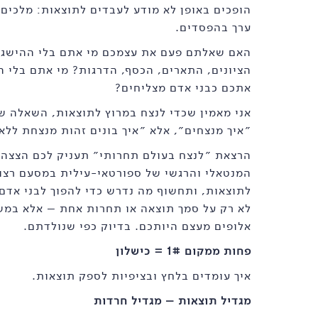
הופכים באופן לא מודע לעבדים לתוצאות: מלכים 
ערך בהפסדים.
האם שאלתם פעם את עצמכם מי אתם בלי ההישגי
הציונים, התארים, הכסף, הדרגות? מי אתם בלי 
אתכם כבני אדם מצליחים?
אני מאמין שכדי לנצח במרוץ לתוצאות, השאלה שע
״איך מנצחים״, אלא ״איך בונים זהות מנצחת ללא
הרצאת ״לנצח בעולם תחרותי״ תעניק לכם הצצה 
המנטאלי והרגשי של ספורטאי-עילית במסעם רצו
לתוצאות, ותחשוף מה נדרש כדי להפוך לבני אדם 
לא רק על סמך תוצאה או תחרות אחת – אלא במש
אלופים מעצם היותכם. בדיוק כפי שנולדתם.
פחות ממקום 1# = כישלון
איך עומדים בלחץ ובציפיות לספק תוצאות.
מגדיל תוצאות – מגדיל חרדות