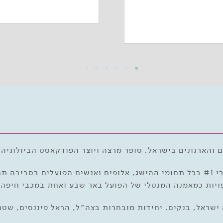
והארגונים בישראל, סופר מרצה ויוצר הפודקאסט הביולוגיה ש
בעשור האחרון ליווה איתן כמאמן מנטלי את מספרי #1 בכל תחומי ההישג, אלופים ואנ
 ישראל, בנקים, יחידות מובחרות בצה״ל, הראל פיננסים, שטר