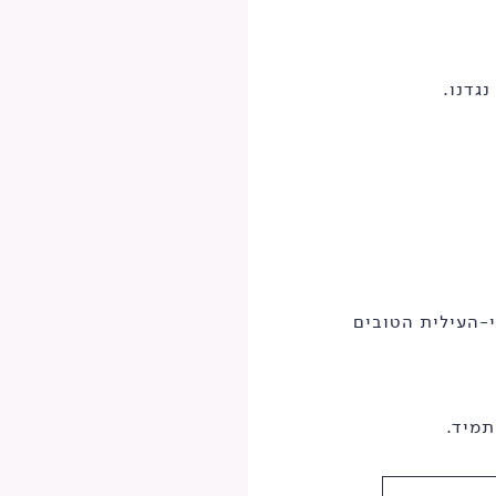
גדנו.
י-העילית הטובים
תמיד.