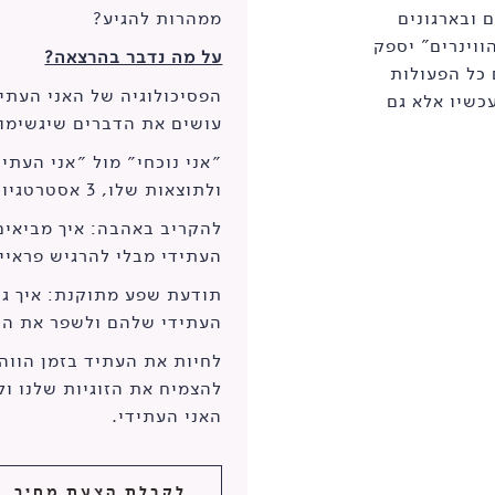
 ובארגונים
ממהרות להגיע?
ווינרים" יספק
על מה נדבר בהרצאה?
 כל הפעולות
הפסיכולוגיה של האני העתי
כשיו אלא גם
עושים את הדברים שיגשימו
״אני נוכחי״ מול ״אני העתי
ולתוצאות שלו, 3 אסטרטגיות פשוטות ליישום מיידי.
להקריב באהבה: איך מביאים
העתידי מבלי להרגיש פראיי
תודעת שפע מתוקנת: איך גו
העתידי שלהם ולשפר את הבר
לחיות את העתיד בזמן הווה:
להצמיח את הזוגיות שלנו ו
האני העתידי.
לקבלת הצעת מחיר