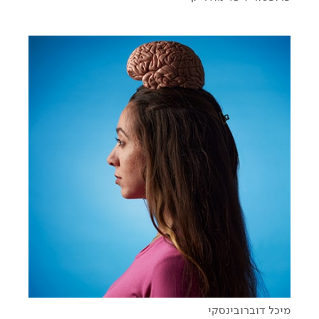
תגבירו את הווליום - על מח ומוסיקה
מיכל דוברובינסקי