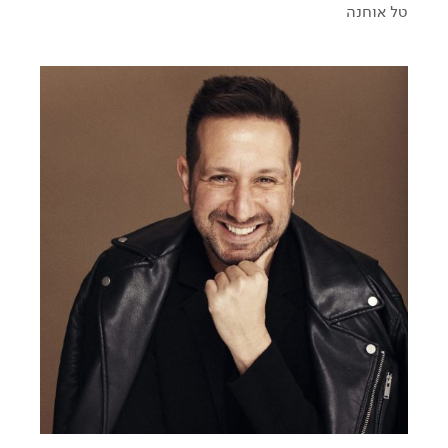
טל אוחנה
#משפט אחד ביום