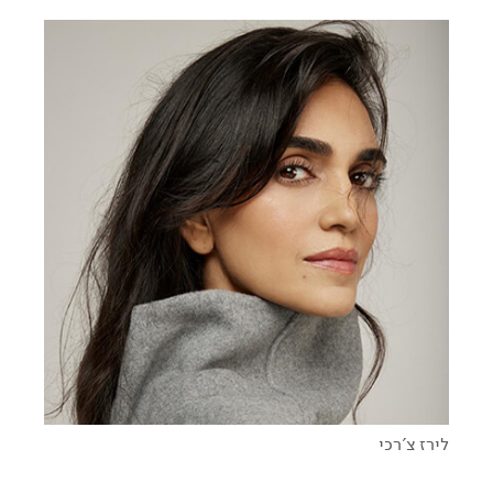
בין טהרן לתל אביב - מסע אישי של לירז צ'רכי
לירז צ'רכי