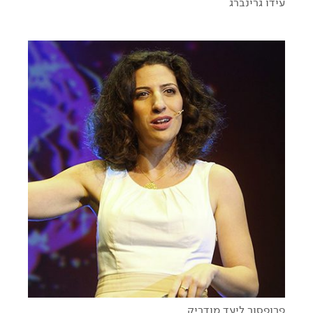
עידו גרינברג
מותר האדם
תעתועי תודעה
פרופסור ליעד מודריק