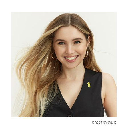
Think Z
נועה הילזנרט