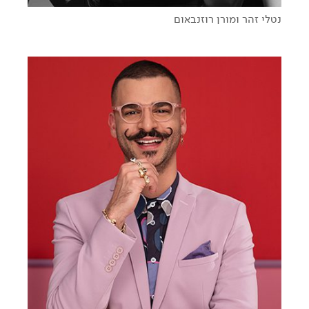
נטלי זהר ומורן רוזנבאום
בדרך אל האושר