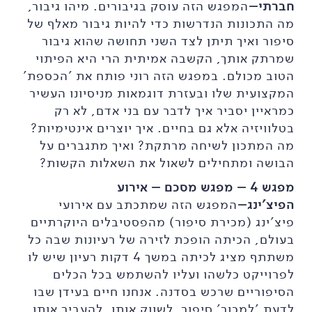
חברתי–
המפגש הזה עוסק בגיבורים. מיהו גיבור,
מה התכונות הנדרשות כדי להיות גיבור מאלף של
סיפור ואיך תיתן לצד השני תחושה שהוא גיבור
שמרתק אותך, הקשבה אמיתית הרי היא הפיתוי
הטוב מכולם. במפגש הזה רוני פותח את 'הכספת'
המקצועית שלו ובעזרת דוגמאות מניסיונו העשיר
כמראיין יסביר איך לדבר עם בני אדם, לא רק
בטלוויזיה אלא גם בחיים. איך יוצרים אינטימיות?
מה המתכון לשיחה מרתקת? ואיך מתגברים על
הבושה ומתחילים לשאול את השאלות הקשות?
מפגש 4 – מפגש מסכם – אירוע
הפיצ'ינג–
המפגש הזה שמתכתב עם אירועי
פיצ'ינג (מכירת סיפור) מהפסטיבלים היוקרתיים
בעולם, הכיתה הופכת לזירה של רעיונות שבה כל
משתתף מציג לכיתה במשך 4 דקות רעיון שיש לו
לפרוייקט כלשהו ועליו להשתמש בכל הכלים
הסיפוריים שרכש בסדנה. אנחנו חיים בעידן שבו
לדעת 'למכור' סיפור, לשווק אותו, להעביר אותו