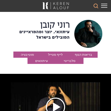
רוני קובן
עיתונאי, יוצר ומהמראיינים
המובילים בישראל
בריאות הגוף
לייף סטייל
מוטיבציה
והנפש
סלבריטי
עיתונאים
והשראה
ואקטואליה