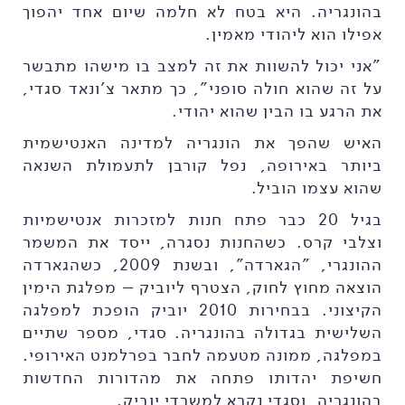
בהונגריה. היא בטח לא חלמה שיום אחד יהפוך
אפילו הוא ליהודי מאמין.
"אני יכול להשוות את זה למצב בו מישהו מתבשר
על זה שהוא חולה סופני", כך מתאר צ'ונאד סגדי,
את הרגע בו הבין שהוא יהודי.
האיש שהפך את הונגריה למדינה האנטישמית
ביותר באירופה, נפל קורבן לתעמולת השנאה
שהוא עצמו הוביל.
בגיל 20 כבר פתח חנות למזכרות אנטישמיות
וצלבי קרס. כשהחנות נסגרה, ייסד את המשמר
ההונגרי, "הגארדה", ובשנת 2009, כשהגארדה
הוצאה מחוץ לחוק, הצטרף ליוביק – מפלגת הימין
הקיצוני. בבחירות 2010 יוביק הופכת למפלגה
השלישית בגדולה בהונגריה. סגדי, מספר שתיים
במפלגה, ממונה מטעמה לחבר בפרלמנט האירופי.
חשיפת יהדותו פתחה את מהדורות החדשות
בהונגריה, וסגדי נקרא למשרדי יוביק.