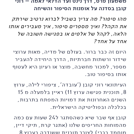
משמעון פרס, דרך נינט ועד הדלאי לאמה – רוני
קובן בסדנה על אומנות הסיפור והשיחה
מהו סיפור? מה צריך בשביל לברוא נרטיב שירתק
את הקהל? ואיך מספרים סיפור, איך מעבירים אותו
הלאה, לקהל של אלפים או בפגישה חשובה של
אחד על אחד?
היום זה כבר ברור. בעולם של מדיה, מאות ערוצי
שידור ורשתות חברתיות, הדרך היחידה להעביר
מספר, למכור מחשבה, מוצר או רעיון היא לעטוף
אותו בסיפור טוב.
העיתונאי רוני קובן ('עובדה', ציפורי לילה, ערוץ
8, תוכנית פגישה ערוץ 11) ראיין בלמעלה מ 15
השנים האחרונות את דמויות המפתח בתרבות,
בכלכלה ובפוליטיקה הישראלית.
קובן אף שבר שיא כשהסתגר ל24 שעות עם כמה
מהמוחות החריפים שלנו (אתגר קרת, תיקי דיין,
מוחמד בכרי),לצורך תוכנית ששודרה בערוץ 8