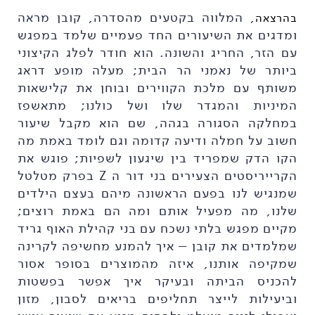
, המלווה בקטעים מהסדרה, קובן מראה
בהרצאה
ומדגים את השיעורים החד פעמיים שלמד במפגש
עם הזר, החריג והשונה. הוא חודר לפלג הקיצוני
ביותר של נאמני הר הבית; מעלה מופע דראג
משותף עם מלכת הקווירים ובוחן את קלישאות
המיניות והמגדר שלו ושל כולנו; מתאשפז
במחלקה הסגורה בגהה, שם הוא מקבל שיעור
חשוב על חמלה ודיעה קדומה וגם לומד באמת מה
הקו הדק שמפריד בין שיגעון לשפיות; פוגש את
הקרייריסטים הצעירים בני דור ה Z בפרק מטלטל
שמנגיש לנו בפעם הראשונה מיהם בעצם הילדים
שלנו, מה מפעיל אותם ומה הם באמת רוצים;
מקיים מפגש בלתי נשכח עם בני קהילת האוף גריד
שמלמדים את קובן – איך להמנע מחשיפה לקרינה
שמקיפה אותנו, איזה מהמוצרים בסופר אסור
להכניס הביתה ובעיקר איך אפשר בפשטות
וביעילות לייצר תחליפים בריאים לסבון, מזון