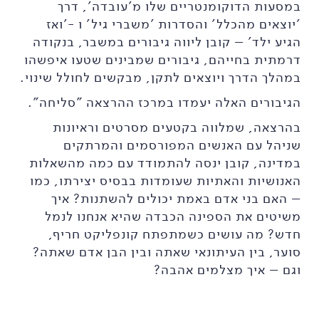
במסעות הדוקומנטריים שלו מ'עובדה', דרך
'יוצאים מהכלל' והסדרות 'משברי גיל' ו -'ואז
הגיע ילד' – קובן ליווה גיבורים במשבר, בנקודה
דרמתית בחייהם, גיבורים שמבינים שטעו איפשהו
במהלך הדרך ויוצאים לתקן, מבקשים לחולל שינוי.
הגיבורים האלה יעמדו במרכז ההרצאה "סליחה".
בהרצאה, שמלווה בקטעים מסרטים וראיונות
שניהל עם האנשים המפורסמים והמרתקים
במדינה, קובן ינסה להתמודד עם כמה מהשאלות
האנושיות והאתיות שעומדות בבסיס יצירתו, כמו
– האם בני אדם באמת יכולים להשתנות? איך
משיטים את הספינה הכבדה שהיא אנחנו לנמל
חדש? מה עושים כשמתפתח קונפליקט חריף,
סוער, בין העיתונאי שאתה ובין הבן אדם שאתה?
וגם – איך מצלמים אהבה?