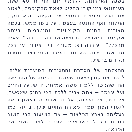
בשנה האחרונה, לקראת יום הולדת 40 שלו,
העיתונאי רוני קובן החליט לצאת מהקופסה, לעזוב
את הכל ולפצוח במסע אל הקצה. הוא חקר,
התלווה ואף התנסה בעצמו, על גופו ממש, בכמה
מצורות החיים הקיצוניות ומוטרפות ביותר
שקיימות בישראל. התוצאה שודרה בסדרה "יוצאים
מהכלל" ועוררה באז מטורף, דיון ציבורי ער בכל
מה שזר ושונה מאיתנו ובעיקר התפוצצות חסרת
תקדים ברשת.
ההצלחה של הסדרה והתגובות הסוערות אליה,
לימדו את קובן שיעור שעומד בבסיסה של ההרצאה
החדשה: כדי ללמוד משהו אמיתי, חדש, על החיים
ועל עצמך – אתה צריך ללכת הכי רחוק שאפשר,
אל הזר, אל השונה, אל מי שבמבט ראשון נראה
לגמרי הפוך ממך ומאורח החיים שלך. בדיוק כמו
בעליסה בארץ הפלאות – את השיעור הכי חשוב
בחיים תקבל כשתצליח לעבור לצד השני של
המראה.