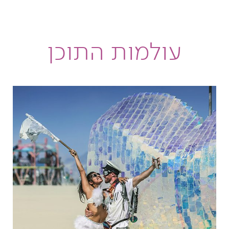
עולמות התוכן