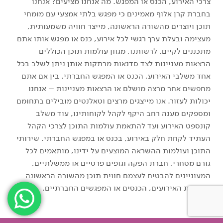
צרכי האירוע, הכנס או המפגש. מה אנחנו מציעים? אנחנו
בחברת קרן אלוף מאמינים כי מפגש בלתי אמצעי עם מומחי
תוכן ויוצרים מהשורה הראשונה, מייצר חוויה משמעותית,
מעצימה ובעלת ערך רגשי לכל אירוע, כנס או מפגש אותו אתם
מתכננים לקיים. לרשותנו, מגוון עולמות תוכן הכוללים
הרצאות מעניינות לצד סדנאות מרתקות אותן ניתן לשלב בכל
אחד משלבי האירוע, הכנס או המפגש החברתי. בין אם אתם
מחפשים אחר מרצה מושלם או הרצאות מעניינות – אנחנו
יכולות לעזור. אנו מייצגים מרצים וטאלנטים מובילים בתחומם
ומספקים מענה רחב היקף לקהל לקוחותינו, עוד משלב
קונספט האירוע ועד להתאמת עולמות התוכן לצרכי הקהל
העתיד לקחת חלק באירוע, בכנס או במפגש החברתי. שירותי
התוכן ועולמות ההשראה המוצעים על ידינו, מותאמים לכל
גורם מסחרי, חברת הפקה וגופים פרטיים או ממשלתיים,
המעוניינים להבטיח לעצמם חווית תוכן מהשורה הראשונה
במסגרת האירועים, הכנסים או המפגשים החברתיים.