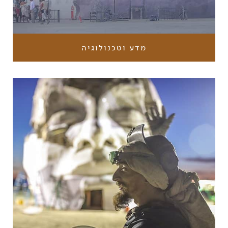
מדע וטכנולוגיה