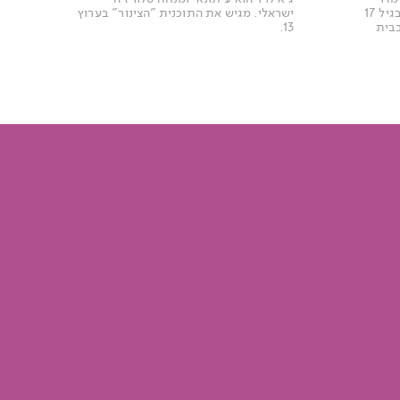
בבית הספר״ התחילה לכתוב כבר בגיל 17
ישראלי. מגיש את התוכנית "הצינור" בערוץ
בית
13.