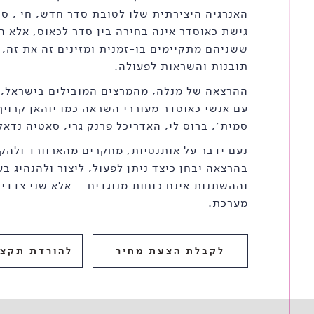
האנרגיה היצירתית שלו לטובת סדר חדש, חי , ס
גישת כאוסדר אינה בחירה בין סדר לכאוס, אלא ה
ששניהם מתקיימים בו-זמנית ומזינים זה את זה, 
תובנות והשראות לפעולה.
ההרצאה של מנלה, מהמרצים המובילים בישראל,
עם אנשי כאוסדר מעוררי השראה כמו יוהאן קרויף
סמית׳, ברוס לי, האדריכל פרנק גרי, סאטיה נדאל
נעם ידבר על אותנטיות, מחקרים מהארוורד ולהקת een
בהרצאה יבחן כיצד ניתן לפעול, ליצור ולהנהיג ב
וההשתנות אינם כוחות מנוגדים – אלא שני צדדי
מערכת.
לקבלת הצעת מחיר
להורדת תקצי