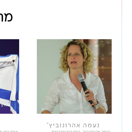
מרצ
נעמה אהרונוביץ'
נעמה אהרונוביץ', היום דוקטורנטית
אסף הוא ס