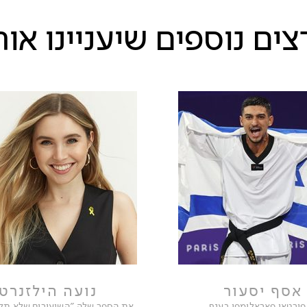
ים נוספים שיעניינו או
אסף יסעור
נועה הילזנרט
פורטאי פאראלימפי בענף
את הספר שלה ״השיעורים שלא תל