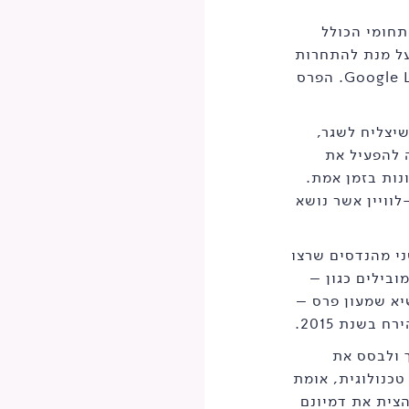
ב-תחומי הכולל
על מנת להתחרות
בתחרות עולמית של גוגל, המכונה Google Lunar X Prize. הפרס
יצליח לשגר,
 להפעיל את
נות בזמן אמת.
יני-לוויין אשר נושא
SP אשר החלה משני מהנדסים שרצו
ובילים כגון –
שיא שמעון פרס –
בשנת 2015.
 ולבסס את
טכנולוגית, אומת
צית את דמיונם