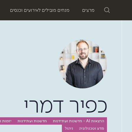
מרצים
מנחים מובילים לאירועים וכנסים
כפיר דמרי
הרצאות AI - חדשנות ועתידנות
חדשנות ועתידנות
יזמות ו
מדע וטכנולוגיה
ניהול
Ynet: הישג ל - spaceIL ישראל מתקרבת לירח