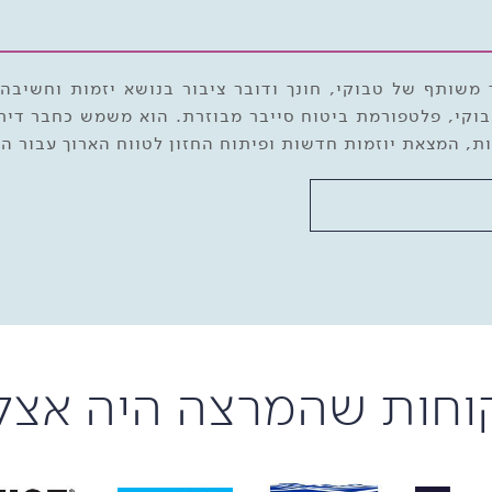
המייסד המשותף של SpaceIL, מייסד משותף של טבוקי, חונך ודובר ציבור בנו
וקי, פלטפורמת ביטוח סייבר מבוזרת. הוא משמש כחבר דירקט
, המצאת יוזמות חדשות ופיתוח החזון לטווח הארוך עבור הא
וחות שהמרצה היה אצל