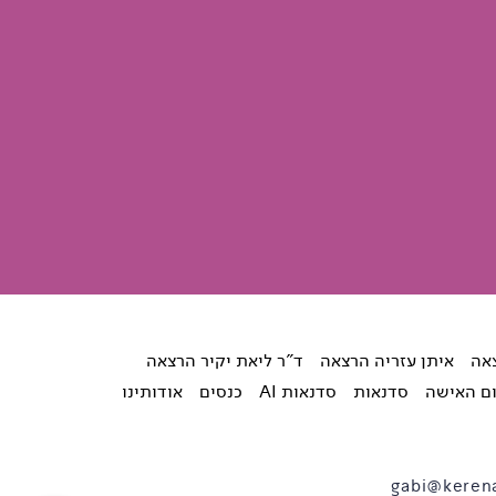
צאה
איתן עזריה הרצאה
ד"ר ליאת יקיר הרצאה
ום האישה
סדנאות
סדנאות AI
כנסים
אודותינו
gabi@kerena