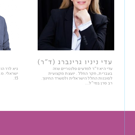
עדי ניניו גרינברג (ד"ר)
עדי היא ד"ר למדעים פלנטריים שזה
גיא לרר הוא
בעברית, חקר החלל . יועצת מקצועית
ישראלי. מג
לסוכנות החלל הישראלית ולמשרד החינוך.
13.
רב סרן במי"ל…