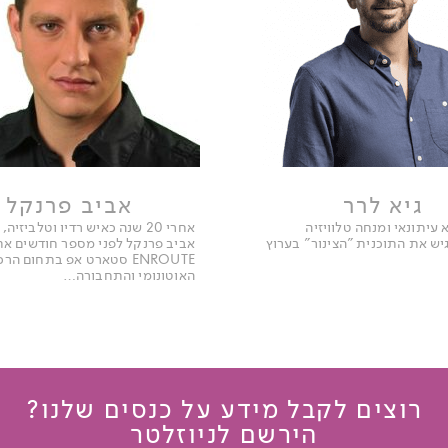
גיא לרר
אביב פרנקל
 עיתונאי ומנחה טלוויזיה
אחרי 20 שנה כאיש רדיו וטלביזיה
יש את התוכנית "הצינור" בערוץ
אביב פרנקל לפני מספר חודשים את
ENROUTE סטארט אפ בתחום הר
האוטונומי והתחבורה…
רוצים לקבל מידע על כנסים שלנו?
הירשם לניוזלטר